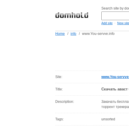
Search site by d
-
Add site
New sit
Home
/
info
/
www.You-servve.info
Site:
www.You-servve.
Скачать аваст
Title:
Description:
Закачать бесплат
торрент трекера
Tags:
unsorted