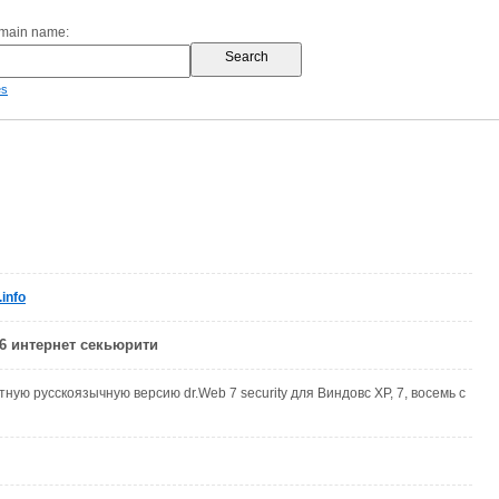
omain name:
es
info
 6 интернет секьюрити
ную русскоязычную версию dr.Web 7 security для Виндовс XP, 7, восемь с