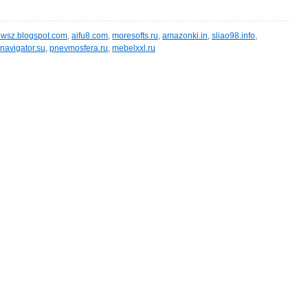
wsz.blogspot.com
,
aifu8.com
,
moresofts.ru
,
amazonki.in
,
sliao98.info
,
navigator.su
,
pnevmosfera.ru
,
mebelxxl.ru