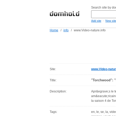
Search site by d
-
Add site
New sit
Home
/
info
/
www.Video-nature.info
Site:
www.Video-natur
"Torchwood": "M
Title:
Description:
Apr&egrave;s le t
am&eacute;ricain
la saison 4 de Tor
Tags:
en, le, se, la, vid