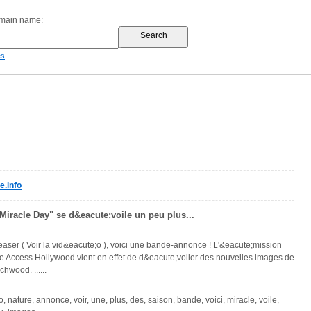
omain name:
es
e.info
iracle Day" se d&eacute;voile un peu plus...
easer ( Voir la vid&eacute;o ), voici une bande-annonce ! L'&eacute;mission
e Access Hollywood vient en effet de d&eacute;voiler des nouvelles images de
chwood. ......
eo, nature, annonce, voir, une, plus, des, saison, bande, voici, miracle, voile,