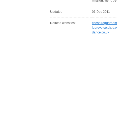
mission, vient, p
Updated:
01 Dec 2011
Related websites:
cheshiregunroo
leprevo.co.uk
,
da
dance.co.uk