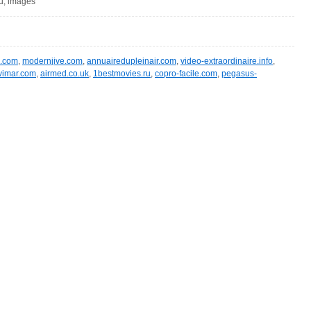
eu, images
m.com
,
modernjive.com
,
annuairedupleinair.com
,
video-extraordinaire.info
,
vimar.com
,
airmed.co.uk
,
1bestmovies.ru
,
copro-facile.com
,
pegasus-