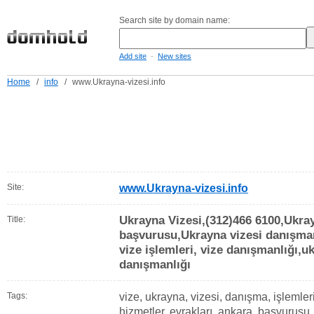
Search site by domain name:
-
Add site
New sites
Home
/
info
/
www.Ukrayna-vizesi.info
Site:
www.Ukrayna-vizesi.info
Ukrayna Vizesi,(312)466 6100,Ukray
Title:
başvurusu,Ukrayna vizesi danışmanl
vize işlemleri, vize danışmanlığı,u
danışmanlığı
Tags:
vize, ukrayna, vizesi, danışma, işlemler
hizmetler, evrakları, ankara, başvurusu