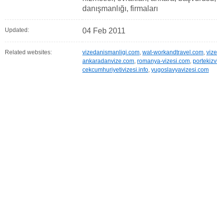
danışmanlığı, firmaları
Updated:
04 Feb 2011
Related websites:
vizedanismanligi.com
,
wat-workandtravel.com
,
vize
ankaradanvize.com
,
romanya-vizesi.com
,
portekizv
cekcumhuriyetivizesi.info
,
yugoslavyavizesi.com