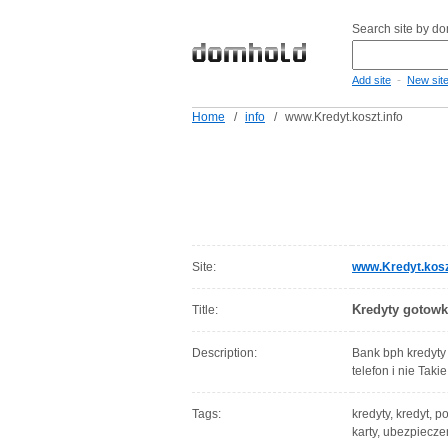
Search site by d
-
Add site
New sit
Home
/
info
/
www.Kredyt.koszt.info
Site:
www.Kredyt.kosz
Kredyty gotow
Title:
Description:
Bank bph kredyty
telefon i nie Taki
Tags:
kredyty, kredyt, p
karty, ubezpiecze