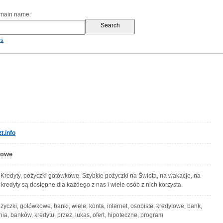
omain name:
es
t.info
kowe
 Kredyty, pożyczki gotówkowe. Szybkie pożyczki na Święta, na wakacje, na
e kredyty są dostępne dla każdego z nas i wiele osób z nich korzysta.
ożyczki, gotówkowe, banki, wiele, konta, internet, osobiste, kredytowe, bank,
nia, banków, kredytu, przez, lukas, ofert, hipoteczne, program