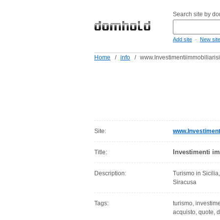
Search site by d
-
Add site
New sit
Home
/
info
/
www.Investimentiimmobiliarisic
Site:
www.Investimentii
Investimenti im
Title:
Description:
Turismo in Sicilia
Siracusa
Tags:
turismo, investimen
acquisto, quote, de