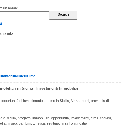
omain name:
es
ilia.info
mmobiliarisicilia.info
mobiliari in Sicilia - Investimenti Immobiliari
, opportunità di investimento turismo in Sicilia, Marzamemi, provincia di
to, sicilia, progetto, immobiliari, opportunità, investimenti, circa, società,
lla, fri sep, bambini, turistica, struttura, miss from, nostra