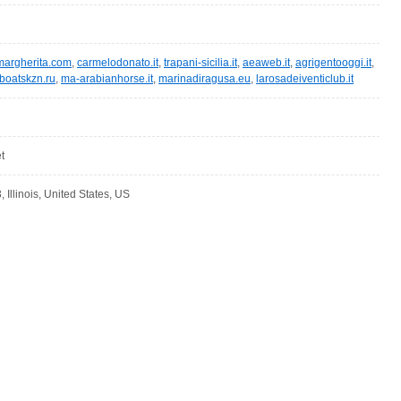
margherita.com
,
carmelodonato.it
,
trapani-sicilia.it
,
aeaweb.it
,
agrigentooggi.it
,
boatskzn.ru
,
ma-arabianhorse.it
,
marinadiragusa.eu
,
larosadeiventiclub.it
t
 Illinois, United States, US