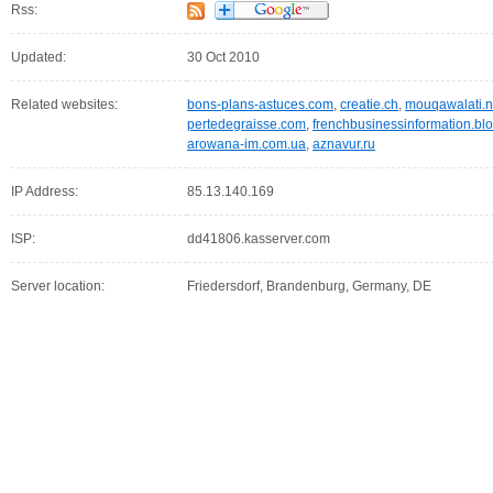
Rss:
Updated:
30 Oct 2010
Related websites:
bons-plans-astuces.com
,
creatie.ch
,
mouqawalati.n
pertedegraisse.com
,
frenchbusinessinformation.bl
arowana-im.com.ua
,
aznavur.ru
IP Address:
85.13.140.169
ISP:
dd41806.kasserver.com
Server location:
Friedersdorf, Brandenburg, Germany, DE