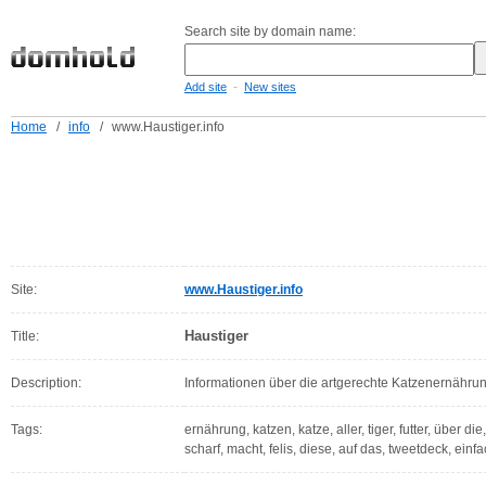
Search site by domain name:
-
Add site
New sites
Home
/
info
/
www.Haustiger.info
Site:
www.Haustiger.info
Haustiger
Title:
Description:
Informationen über die artgerechte Katzenernähru
Tags:
ernährung, katzen, katze, aller, tiger, futter, über 
scharf, macht, felis, diese, auf das, tweetdeck, einf