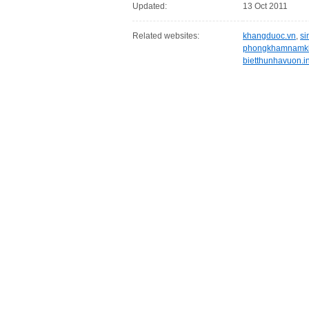
Updated:
13 Oct 2011
Related websites:
khangduoc.vn
,
s
phongkhamnamk
bietthunhavuon.i