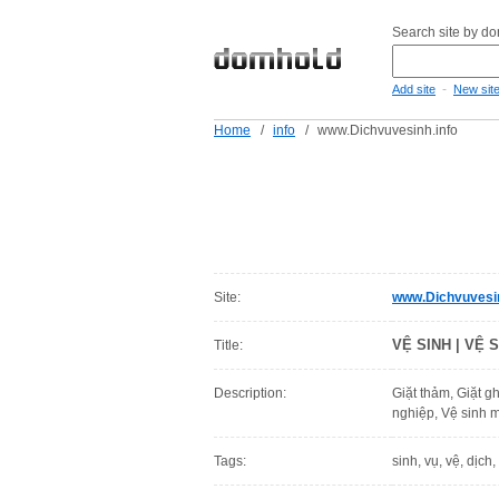
Search site by d
-
Add site
New sit
Home
/
info
/
www.Dichvuvesinh.info
Site:
www.Dichvuvesin
VỆ SINH | VỆ S
Title:
Description:
Giặt thảm, Giặt g
nghiệp, Vệ sinh m
Tags:
sinh, vụ, vệ, dịch