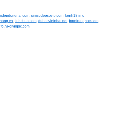
imdepdongnai.com
,
simsodepsovip.com
,
kenh18.info
,
hang.vn
,
tinhchua.com
,
duhocvietnhat.net
,
toantrunghoc.com
,
nfo
,
vi-olympic.com