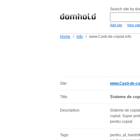
Search site by d
-
Add site
New sit
Home
/
info
/
www.Casti-de-copiat.info
Site:
www.Casti-de-cop
Sisteme de copi
Title:
Description:
Sisteme de copiat
copiat. Super pre
pentru copiat.
Tags:
pentru, pt, handsf