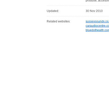
produse, accesori
Updated:
30 Nov 2010
Related websites:
sussexsounds.co
caraudiocentre.c
bluedothealth.co