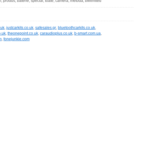
i, produs, baterie, special, toate, camera, metoda, bwlimited
.uk
,
justcarkits.co.uk
,
safesales.gr
,
bluetoothcarkits.co.uk
,
o.uk
,
theonepoint.co.uk
,
caraudioplus.co.uk
,
b-smart.com.ua
,
m
,
fonejunkie.com