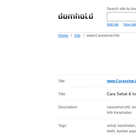
Search site by d
-
Add site
New sit
Home
/
info
/
www.Carasehat.info
Site:
www.Carasehat.i
Cara Sehat & I
Title:
Description:
carasehat.info: b
Info Kesehatan
Tags:
sehat, kesehatan,
lebih, kanker pay