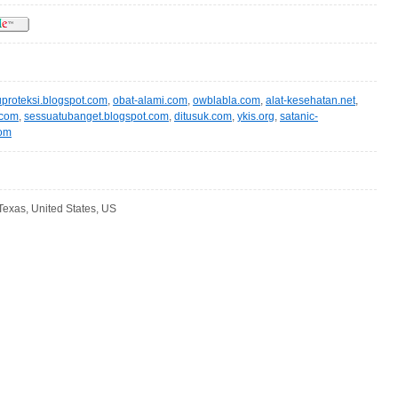
uproteksi.blogspot.com
,
obat-alami.com
,
owblabla.com
,
alat-kesehatan.net
,
.com
,
sessuatubanget.blogspot.com
,
ditusuk.com
,
ykis.org
,
satanic-
com
Texas, United States, US