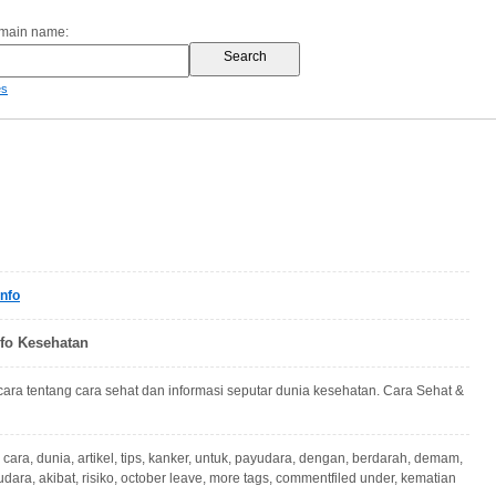
omain name:
es
nfo
nfo Kesehatan
icara tentang cara sehat dan informasi seputar dunia kesehatan. Cara Sehat &
 cara, dunia, artikel, tips, kanker, untuk, payudara, dengan, berdarah, demam,
udara, akibat, risiko, october leave, more tags, commentfiled under, kematian