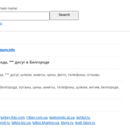
omain name:
es
tany.info
да, *** досуг в Белгороде
а, *** досуг, шлюхи, анкеты, цены, фото, телефоны, отзывы.
 белгорода, путаны, цены, анкеты, телефоны, шлюхи, интим, белгороде,
,
turkey-foto.com
,
t-titan.com.ua
,
taekvondo.at.ua
,
tamtut.ru
,
rod.ru
,
tattoo.biz.ua
,
tattoo.kharkov.ua
,
tdays.ru
,
teatr-labor.ru