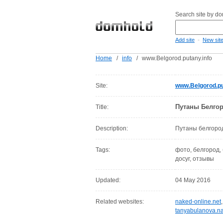
Search site by d
-
Add site
New sit
Home
/
info
/
www.Belgorod.putany.info
Site:
www.Belgorod.pu
Путаны Белгоро
Title:
Description:
Путаны белгород
Tags:
фото, белгород,
досуг, отзывы
Updated:
04 May 2016
Related websites:
naked-online.net
tanyabulanova.na