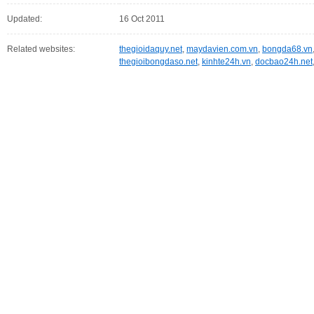
Updated:
16 Oct 2011
Related websites:
thegioidaquy.net
,
maydavien.com.vn
,
bongda68.vn
thegioibongdaso.net
,
kinhte24h.vn
,
docbao24h.net