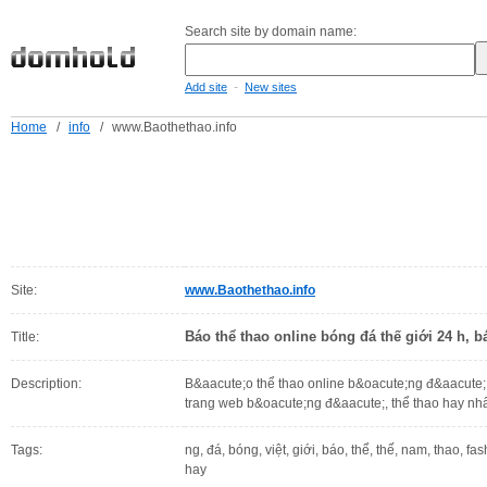
Search site by domain name:
-
Add site
New sites
Home
/
info
/
www.Baothethao.info
Site:
www.Baothethao.info
Báo thể thao online bóng đá thế giới 24 h, b
Title:
Description:
B&aacute;o thể thao online b&oacute;ng đ&aacute; 
trang web b&oacute;ng đ&aacute;, thể thao hay nh
Tags:
ng, đá, bóng, việt, giới, báo, thể, thế, nam, thao, fas
hay