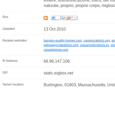
essere, disintossicazione, fisico, del fisi
naturale, proprio, proprio corpo, miglior
Rss:
Updated:
13 Oct 2010
Related websites:
bargain-quality-homes.com
,
caminocatolico.org
,
ai
getreadycostadelsol.com
,
esquinordicolinza.es
,
vid
casadelpinar.com
IP Address:
66.96.147.106
ISP:
static.eigbox.net
Server location:
Burlington, 01803, Massachusetts, Uni