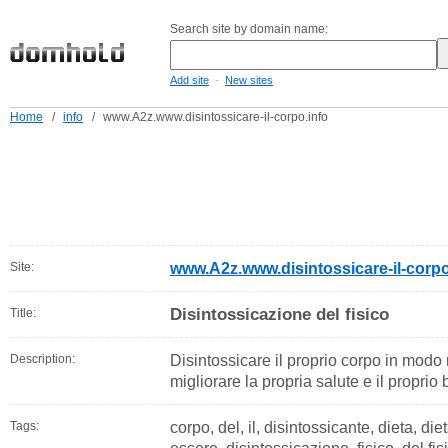
Search site by domain name:
-
Add site
New sites
Home
/
info
/
www.A2z.www.disintossicare-il-corpo.info
Site:
www.A2z.www.disintossicare-il-corpo
Disintossicazione del fisico
Title:
Description:
Disintossicare il proprio corpo in modo 
migliorare la propria salute e il proprio
Tags:
corpo, del, il, disintossicante, dieta, di