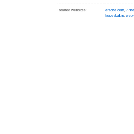
Related websites:
ersche.com
,
77ne
kopeykaf.ru
,
web-