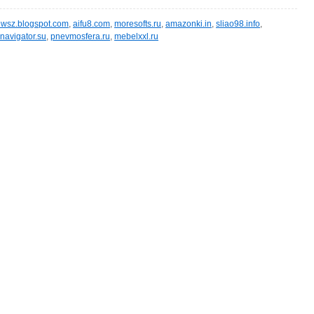
wsz.blogspot.com
,
aifu8.com
,
moresofts.ru
,
amazonki.in
,
sliao98.info
,
navigator.su
,
pnevmosfera.ru
,
mebelxxl.ru