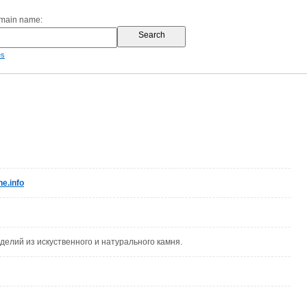
omain name:
es
e.info
делий из искуственного и натурального камня.