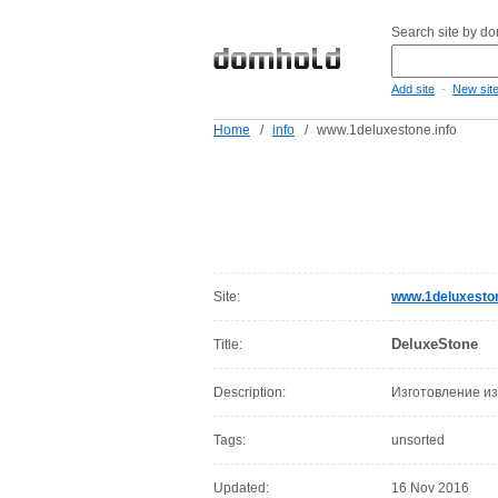
Search site by d
-
Add site
New sit
Home
/
info
/
www.1deluxestone.info
Site:
www.1deluxeston
DeluxeStone
Title:
Description:
Изготовление из
Tags:
unsorted
Updated:
16 Nov 2016